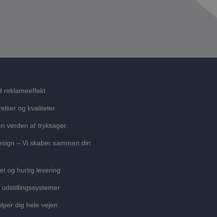
 reklameeffekt
relser og kvaliteter
en verden af tryksager
sign – Vi skaber sammen din
tet og hurtig levering
udstillingssystemer
ælper dig hele vejen