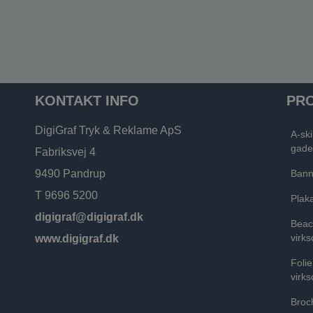
KONTAKT INFO
PR
DigiGraf Tryk & Reklame ApS
A-ski
gade
Fabriksvej 4
9490 Pandrup
Banne
T 9696 5200
Plaka
digigraf@digigraf.dk
Beac
virk
www.digigraf.dk
Folie
virk
Broch