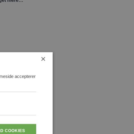
get mere…
×
mmeside accepterer
AD COOKIES