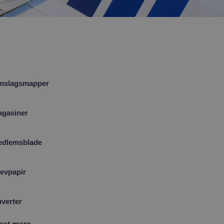
mslagsmapper
gasiner
dlemsblade
evpapir
verter