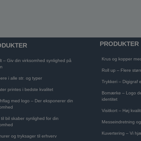
PRODUKTER
ODUKTER
Krus og kopper med
lt – Giv din virksomhed synlighed på
n
Roll up – Flere stør
re i alle str. og typer
Trykkeri – Digigraf 
ter printes i bedste kvalitet
Bomærke – Logo de
identitet
hflag med logo – Der eksponerer din
somhed
Visitkort – Høj kvali
 til bil skaber synlighed for din
Messeindretning og 
somhed
Kuvertering – Vi hj
urer og tryksager til erhverv