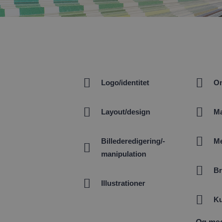
Logo/identitet
O
Layout/design
Ma
Billederedigering/-
Me
manipulation
Br
Illustrationer
Ku