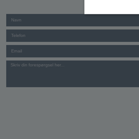
Strengt nødvendige coo
uden strengt nødvendi
Navn
CookieScriptConse